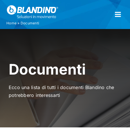
Skip
to
Togg
content
Home
»
Documenti
Navi
Azienda
Prodotti
Documenti
Documenti
Ecco una lista di tutti i documenti Blandino che
Contatti
potrebbero interessarti
Registra la tua carrozzina