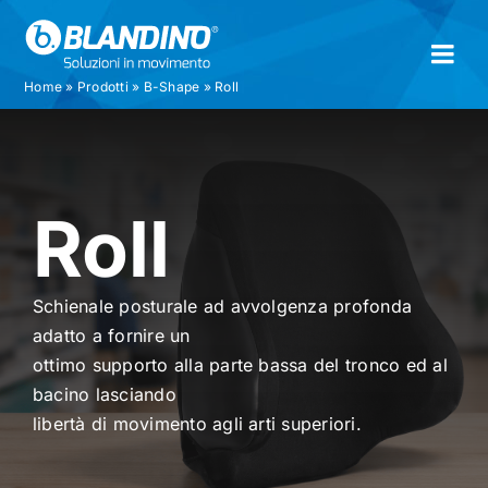
Skip
to
Togg
content
Home
»
Prodotti
»
B-Shape
»
Roll
Navi
Azienda
Prodotti
Roll
Documenti
Schienale posturale ad avvolgenza profonda
adatto a fornire un
Contatti
ottimo supporto alla parte bassa del tronco ed al
bacino lasciando
Registra la tua carrozzina
libertà di movimento agli arti superiori.