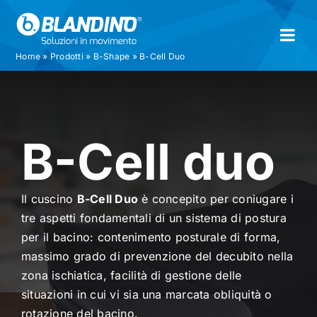
Skip
to
Togg
content
Home
»
Prodotti
»
B-Shape
»
B-Cell Duo
Navi
Azienda
Prodotti
B-Cell duo
Documenti
Il cuscino
B-Cell Duo
è concepito per coniugare i
tre aspetti fondamentali di un sistema di postura
Contatti
per il bacino: contenimento posturale di forma,
massimo grado di prevenzione del decubito nella
Registra la tua carrozzina
zona ischiatica, facilità di gestione delle
situazioni in cui vi sia una marcata obliquità o
rotazione del bacino.